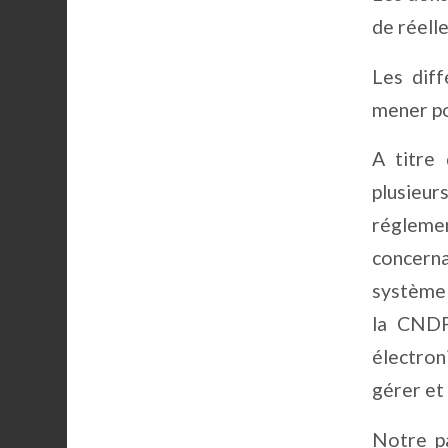
de réell
Les diff
mener po
A titre
plusie
réglemen
concerna
système 
la CNDP,
électron
gérer et
Notre pa