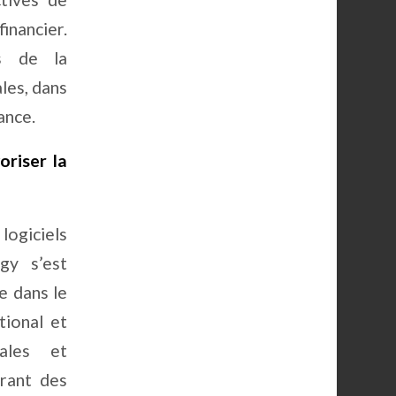
inancier.
ts de la
les, dans
ance.
oriser la
 logiciels
gy s’est
e dans le
tional et
males et
frant des