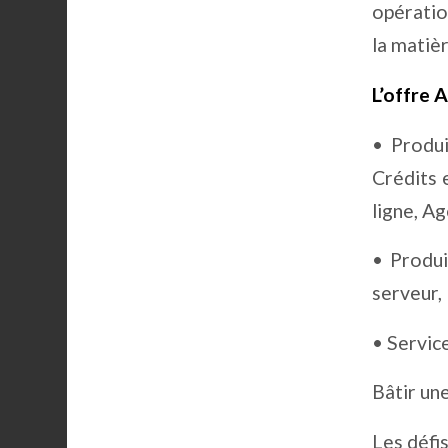
opératio
la matiè
L’offre A
• Produi
Crédits 
ligne,
Ag
• Produi
serveur,
• Servic
Bâtir une
Les défi