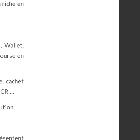
 riche en
, Wallet,
Bourse en
e, cachet
 OCR,…
ution.
résentent