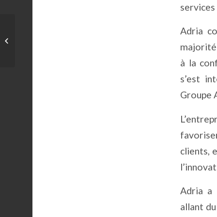
services
Fox Transport
Adria co
Company
majorité
Il n’y a pas de
croissance sans...
à la con
s’est in
Groupe A
L’entre
favorise
clients, 
l’innovat
Adria a 
allant d