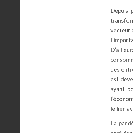
Depuis p
transfo
vecteur 
l’import
D’ailleu
consomm
des entre
est deve
ayant po
l’économ
le lien a
La pandé
accélére