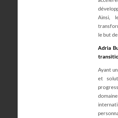
développ
Ainsi, 
transfor
le but de
Adria Bu
transiti
Ayant une
et solu
progress
domaine 
interna
personna