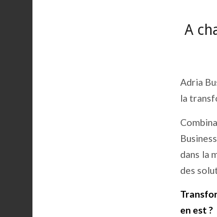
A ch
Adria Bu
la transf
Combinan
Business
dans la m
des solu
Transfo
en est ?