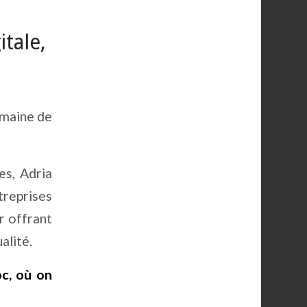
tale,
omaine de
es, Adria
treprises
ur offrant
alité.
c, où on