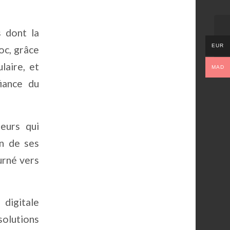
s dont la
EUR
oc, grâce
laire, et
MAD
fiance du
eurs qui
on de ses
ourné vers
 digitale
solutions