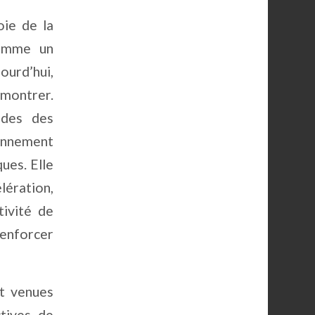
oie de la
comme un
ourd’hui,
émontrer.
tudes des
onnement
ques. Elle
lération,
tivité de
renforcer
nt venues
ctives de