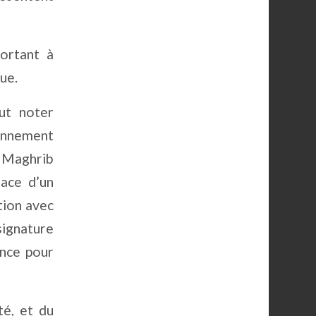
portant à
ue.
ut noter
nnement
l Maghrib
lace d’un
tion avec
signature
ence pour
té, et du